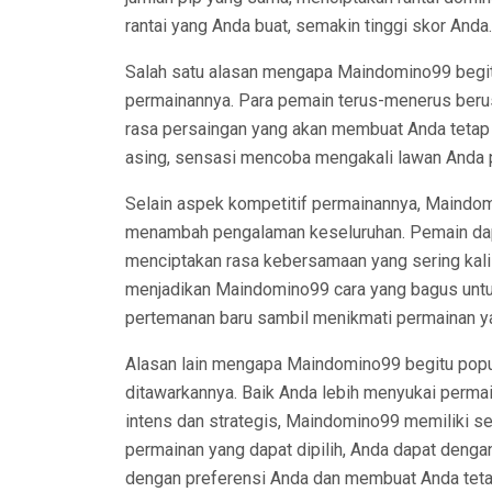
rantai yang Anda buat, semakin tinggi skor Anda.
Salah satu alasan mengapa Maindomino99 begitu
permainannya. Para pemain terus-menerus beru
rasa persaingan yang akan membuat Anda tetap
asing, sensasi mencoba mengakali lawan Anda p
Selain aspek kompetitif permainannya, Maindo
menambah pengalaman keseluruhan. Pemain dapa
menciptakan rasa kebersamaan yang sering kali t
menjadikan Maindomino99 cara yang bagus untuk
pertemanan baru sambil menikmati permainan 
Alasan lain mengapa Maindomino99 begitu pop
ditawarkannya. Baik Anda lebih menyukai perma
intens dan strategis, Maindomino99 memiliki 
permainan yang dapat dipilih, Anda dapat den
dengan preferensi Anda dan membuat Anda teta