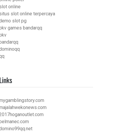
slot online
situs slot online terpercaya
demo slot pg
pkv games bandarqq
pkv
bandarqq
dominoqq
qq
Links
mygamblingstory.com
majalahwekonews.com
2017hoganoutlet.com
pelmanec.com
domino99qq.net