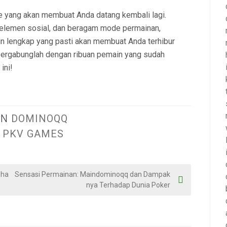
 yang akan membuat Anda datang kembali lagi.
, elemen sosial, dan beragam mode permainan,
lengkap yang pasti akan membuat Anda terhibur
ergabunglah dengan ribuan pemain yang sudah
ini!
IN
DOMINOQQ
D
PKV GAMES
uha
Sensasi Permainan: Maindominoqq dan Dampak
nya Terhadap Dunia Poker