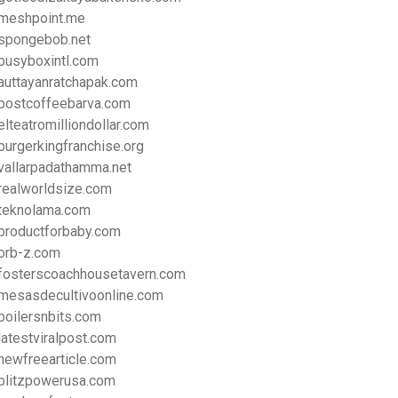
meshpoint.me
spongebob.net
busyboxintl.com
auttayanratchapak.com
postcoffeebarva.com
elteatromilliondollar.com
burgerkingfranchise.org
vallarpadathamma.net
realworldsize.com
teknolama.com
productforbaby.com
orb-z.com
fosterscoachhousetavern.com
mesasdecultivoonline.com
boilersnbits.com
latestviralpost.com
newfreearticle.com
blitzpowerusa.com