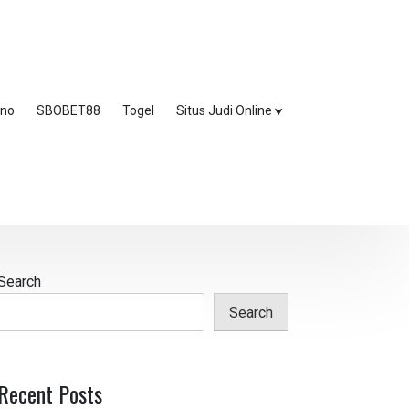
ino
SBOBET88
Togel
Situs Judi Online
Search
Search
Recent Posts